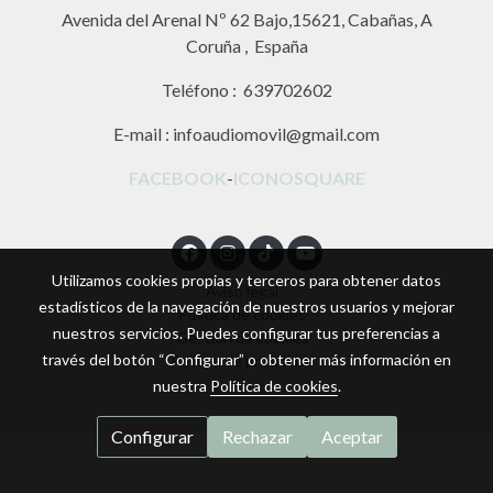
Avenida del Arenal Nº 62 Bajo,15621, Cabañas, A
Coruña , España
Teléfono : 639702602
E-mail : infoaudiomovil@gmail.com
FACEBOOK
-
ICONOSQUARE
Utilizamos cookies propias y terceros para obtener datos
Aviso legal
estadísticos de la navegación de nuestros usuarios y mejorar
Política de cookies
nuestros servicios. Puedes configurar tus preferencias a
Gestión de cookies
través del botón “Configurar” o obtener más información en
Política de privacidad
nuestra
Política de cookies
.
Configurar
Rechazar
Aceptar