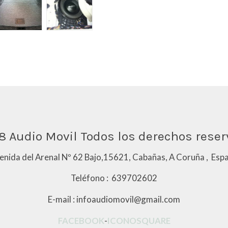
8 Audio Movil Todos los derechos rese
enida del Arenal Nº 62 Bajo,15621, Cabañas, A Coruña , Esp
Teléfono : 639702602
E-mail : infoaudiomovil@gmail.com
FACEBOOK
-
ICONOSQUARE